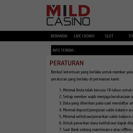
BERANDA
LIVE CASINO
SLOT
TO
INFO TERKINI :
PERATURAN
Berikut ketentuan yang berlaku untuk member yan
peraturan yang berlaku di permainan kami:
Minimal Anda telah berusia 18 tahun untu
Setiap member wajib menjaga kerahasiaan 
Data yang diberikan pada saat mendaftar a
Minimal deposit/pengisian saldo balance ac
Minimal withdraw/penarikan saldo balance a
Untuk penarikan dana (withdraw) dapat dila
Saat Bank sedang maintenance atau offline,