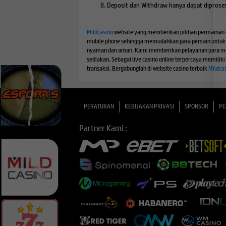
Deposit dan Withdraw hanya dapat diproses
Mildcasino
website yang memberikan pilihan permainan ca
mobile phone sehingga memudahkan para pemain untuk be
nyaman dan aman. Kami memberikan pelayanan para me
sediakan. Sebagai live casino online terpercaya memil
transaksi. Bergabunglah di website casino terbaik
Mildca
PERATURAN
KEBIJAKAN PRIVASI
SPONSOR
PE
Partner Kami :