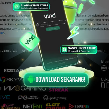
 ke rekening yang terdaftar.
sino online dan live game seperti Baccarat, Blackjack, Roulette. Rasakan pengalaman berm
rmain dimana saja dan kapan saja. Dengan server canggih yang berkecepatan tinggi sehin
mber kami agar dapat memberikan kenyamanan dan keamanan bagi setiap member dalam m
iki customer service yang siap melayani 24 jam penuh untuk membantu menjawab pertanyaa
sino
.
RMAINAN FAIR
VIDEO TUTORIAL
CARA BERMAIN
LINK ALTERNATIF
MOBILE
Keam
Duku