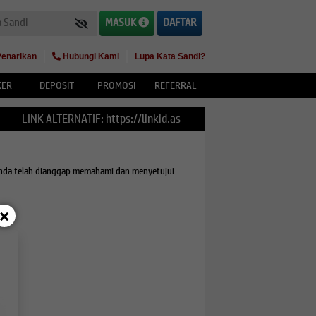
MASUK
DAFTAR
enarikan
Hubungi Kami
Lupa Kata Sandi?
KER
DEPOSIT
PROMOSI
REFERRAL
LINK ALTERNATIF: https://linkid.asia/mildcasino-go https://lin
Anda telah dianggap memahami dan menyetujui
×